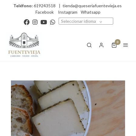
Teléfono:
619243518
|
tienda@queseriafuentevieja.es
Facebook
Instagram
Whatsapp
Seleccionar idioma
0