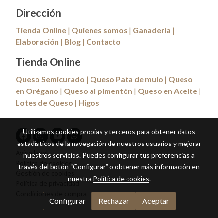
Dirección
Tienda Online
|
Quienes somos
|
Ganadería
|
Elaboración
|
Blog
|
Contacto
Tienda Online
Queso Semicurado
|
Queso Pata de mulo
|
Queso
en Orégano
|
Queso al pimentón
|
Queso en Aceite
|
Lotes de Queso
|
Higos
Utilizamos cookies propias y terceros para obtener datos
estadísticos de la navegación de nuestros usuarios y mejorar
Aviso legal
nuestros servicios. Puedes configurar tus preferencias a
Política de cookies
través del botón “Configurar” o obtener más información en
Gestión de cookies
nuestra
Política de cookies
.
Política de privacidad
Condiciones de compra
Configurar
Rechazar
Aceptar