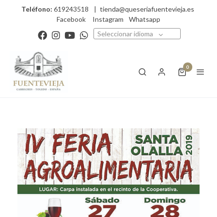
Teléfono:
619243518
|
tienda@queseriafuentevieja.es
Facebook
Instagram
Whatsapp
Seleccionar idioma
0