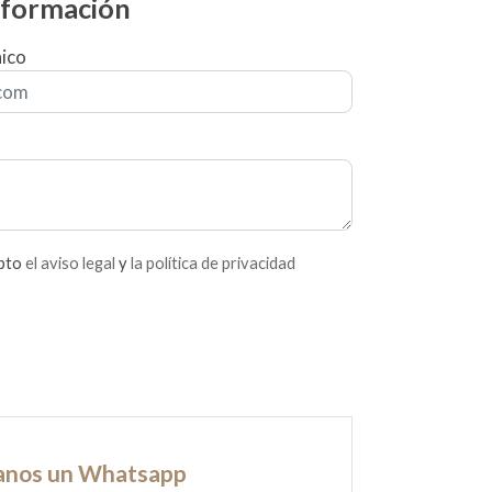
información
nico
epto
el aviso legal
y
la política de privacidad
anos un Whatsapp