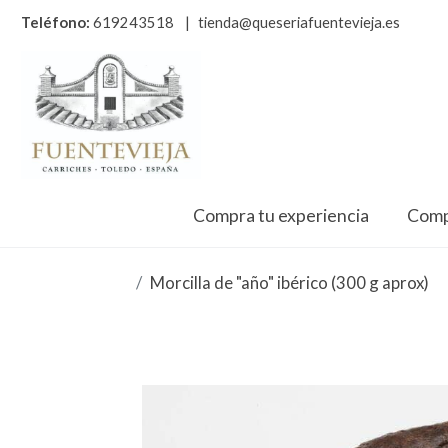
Teléfono:
619243518
|
tienda@queseriafuentevieja.es
Compra tu experiencia
Comp
Morcilla de "año" ibérico (300 g aprox)