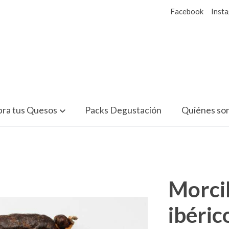
Facebook
Inst
ra tus Quesos
Packs Degustación
Quiénes so
Morcil
ibéric