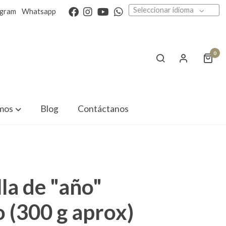
Seleccionar idioma
agram
Whatsapp
0
mos
Blog
Contáctanos
la de "año"
o (300 g aprox)