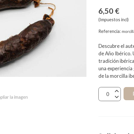
6,50 €
(Impuestos incl)
Referencia:
morcil
Descubre el auté
de Año Ibérico.
tradición ibéric
una experiencia
de la morcilla ib
pliar la imagen