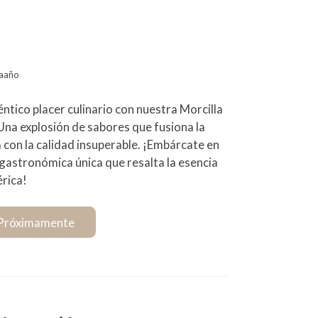
laaño
ntico placer culinario con nuestra Morcilla
 Una explosión de sabores que fusiona la
a con la calidad insuperable. ¡Embárcate en
 gastronómica única que resalta la esencia
érica!
Próximamente