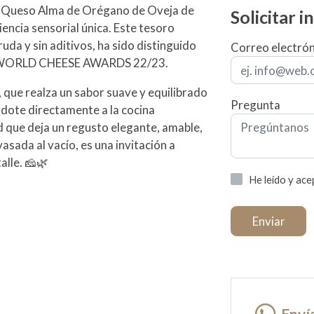
ro Queso Alma de Orégano de Oveja de
Solicitar 
encia sensorial única. Este tesoro
ruda y sin aditivos, ha sido distinguido
Correo electró
oso WORLD CHEESE AWARDS 22/23.
 que realza un sabor suave y equilibrado
Pregunta
dote directamente a la cocina
que deja un regusto elegante, amable,
asada al vacío, es una invitación a
alle. 🧀🌿
He leído y ac
Enviar
Enví