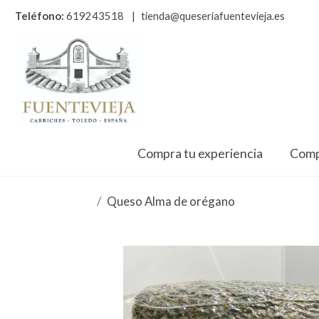
Teléfono:
619243518
|
tienda@queseriafuentevieja.es
Compra tu experiencia
Comp
Queso Alma de orégano