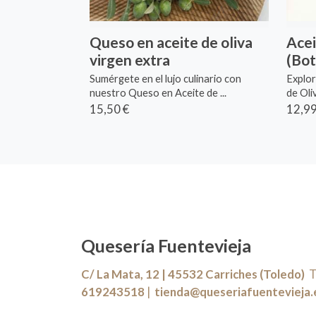
Queso en aceite de oliva
Acei
virgen extra
(Bot
Sumérgete en el lujo culinario con
Explor
nuestro Queso en Aceite de ...
de Oliv
15,50 €
12,99
Quesería Fuentevieja
C/ La Mata, 12 | 45532 Carriches (Toledo)
Te
619243518
|
tienda@queseriafuentevieja.