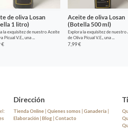
te de oliva Losan
Aceite de oliva Losan
ella 1 litro)
(Botella 500 ml)
a la exquisitez de nuestro Aceite
Explora la exquisitez de nuestro
a Picual V.E., una ...
de Oliva Picual V.E., una ...
 €
7,99 €
Dirección
T
l:
Tienda Online
|
Quienes somos
|
Ganadería
|
Qu
es
Elaboración
|
Blog
|
Contacto
Qu
Qu