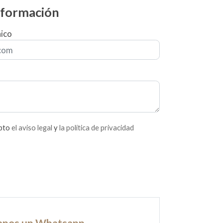
información
nico
epto
el aviso legal
y
la política de privacidad
anos un Whatsapp