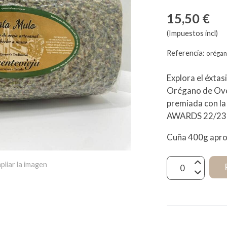
15,50 €
(Impuestos incl)
Referencia:
oréga
Explora el éxta
Orégano de Ovej
premiada con l
AWARDS 22/23
Cuña 400g apro
pliar la imagen