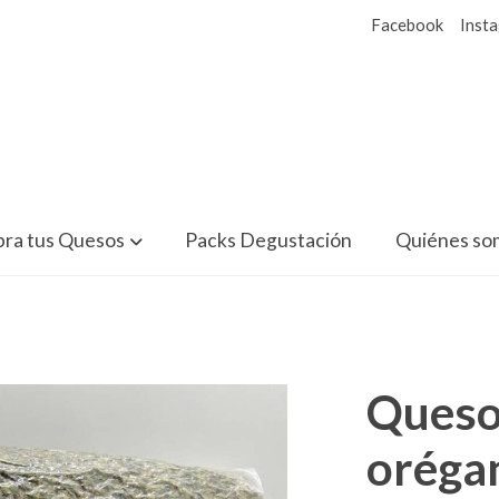
Facebook
Inst
ra tus Quesos
Packs Degustación
Quiénes so
Queso
oréga