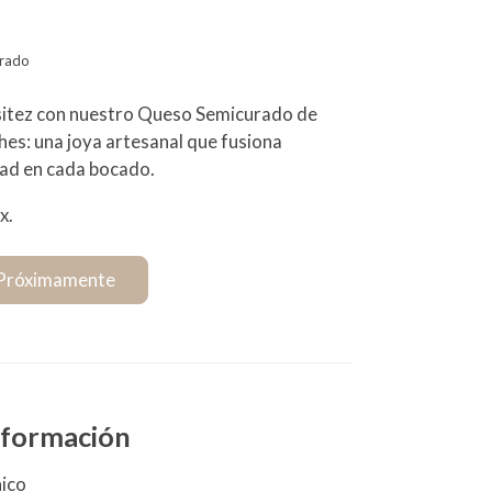
urado
isitez con nuestro Queso Semicurado de
hes: una joya artesanal que fusiona
idad en cada bocado.
x.
Próximamente
información
nico