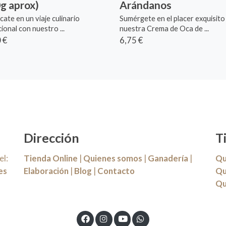
g aprox)
Arándanos
ate en un viaje culinario
Sumérgete en el placer exquisito
ional con nuestro ...
nuestra Crema de Oca de ...
 €
6,75 €
Dirección
T
l:
Tienda Online
|
Quienes somos
|
Ganadería
|
Qu
es
Elaboración
|
Blog
|
Contacto
Qu
Qu