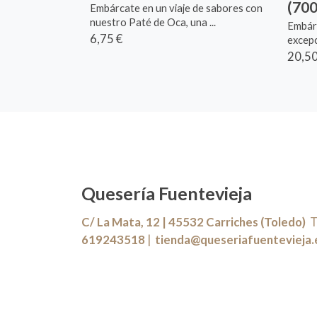
(700
Embárcate en un viaje de sabores con
nuestro Paté de Oca, una ...
Embárc
6,75 €
excepc
20,50
Quesería Fuentevieja
C/ La Mata, 12 | 45532 Carriches (Toledo)
Te
619243518
|
tienda@queseriafuentevieja.