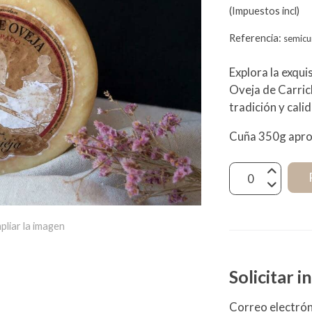
(Impuestos incl)
Referencia:
semic
Explora la exqu
Oveja de Carric
tradición y cal
Cuña 350g apro
pliar la imagen
Solicitar 
Correo electró