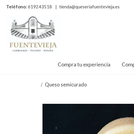
Teléfono:
619243518
|
tienda@queseriafuentevieja.es
Compra tu experiencia
Comp
Queso semicurado