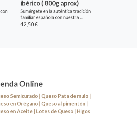
ibérico ( 800g aprox)
 con
Sumérgete en la auténtica tradición
familiar española con nuestra ...
42,50 €
ienda Online
eso Semicurado
|
Queso Pata de mulo
|
eso en Orégano
|
Queso al pimentón
|
eso en Aceite
|
Lotes de Queso
|
Higos